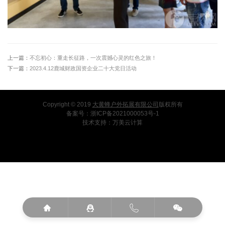
上一篇：
不忘初心：重走长征路，一次震撼心灵的红色之旅！
下一篇：
2023.4.12鹿城财政国资企业二十大党日活动
Copyright © 2019
大黄蜂户外拓展有限公司
版权所有
备案号：
浙ICP备2021000053号-1
技术支持：
万美云计算



