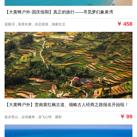
【大黄蜂户外·国庆假期】真正的旅行——寻觅梦幻象鼻湾
￥
458
蓝眼泪，美景长廊，赤足踏浪，渔家生活
【大黄蜂户外】赏南黄红枫古道、领略古人经商之路报名开始啦！
￥
99
徒步登山，运动健身，放飞心情，摄影