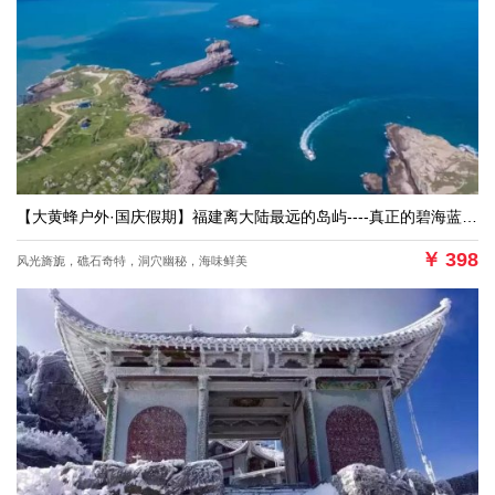
【大黄蜂户外·国庆假期】福建离大陆最远的岛屿----真正的碧海蓝天台山列岛浪漫露营二日游
￥
398
风光旖旎，礁石奇特，洞穴幽秘，海味鲜美