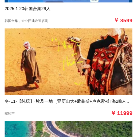
2025.1.20韩国合集29人
￥
3599
韩国合集，企业团建欢迎咨询
冬-E1-【纯玩】·埃及一地（亚历山大+孟菲斯+卢克索+红海2晚+内陆一飞）10天神秘之旅（MU）
￥
11999
驼铃声