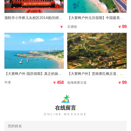
蒲鞋市小学桥儿头校区2014级(9)班十周岁成长礼
【大黄蜂户外元旦假期】中国最美渔村一日游
99
￥
石塘镇
￥
【大黄蜂户外·国庆假期】真正的旅行——寻觅梦幻象鼻湾
【大黄蜂户外】赏南黄红枫古道、领略古人经商之路报名开始啦！
458
99
平潭
￥
临海南黄古道
￥
在线留言
ONLINE MESSAGE