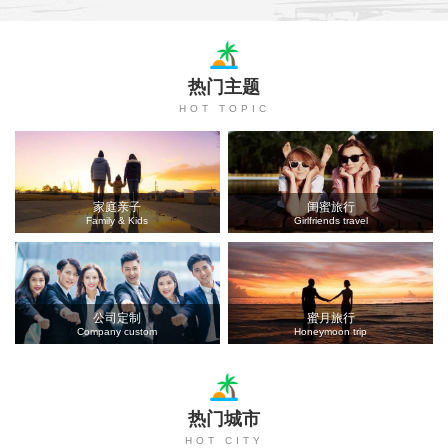
热门主题
HOT TOPIC
家庭亲子
闺蜜旅行
Family & Kids
Girlfriends travel
公司定制
蜜月旅行
Company custom
Honeymoon trip
热门城市
HOT CITY