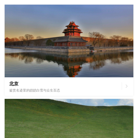
北京

鉴赏名迹里的皑皑白雪与众生百态