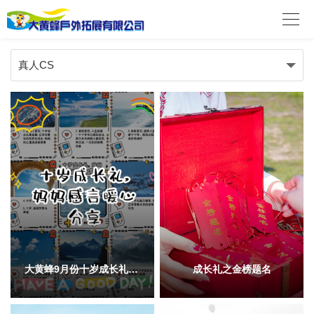

真人CS
大黄蜂9月份十岁成长礼妈妈感言暖心分享
成长礼之金榜题名