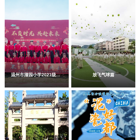
温州市籒园小学2021级3班十岁成长礼—大黄蜂承办
放飞气球篇