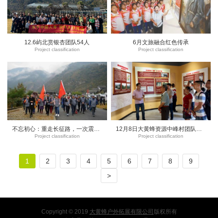
12.6屿北赏银杏团队54人
6月文旅融合红色传承
Project classification
Project classification
不忘初心：重走长征路，一次震撼心灵的红色之旅！
12月8日大黄蜂资源中峰村团队：强化党建引领 红色旅游助力脱贫攻坚
Project classification
Project classification
1
2
3
4
5
6
7
8
9
>
Copyright © 2019
大黄蜂户外拓展有限公司
版权所有